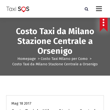
V
a
i
a
l
Costo Taxi da Milano
c
o
Stazione Centrale a
n
t
Orsenigo
e
n
Homepage
>
Costo Taxi Milano per Como
>
u
Costo Taxi da Milano Stazione Centrale a Orsenigo
t
o
Costo Taxi Milano per Como
Mag 18 2017