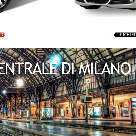
TO
RICHIE