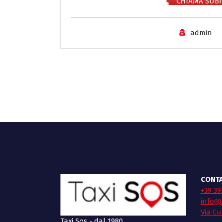
CHIAMA SUBI
admin
CONTA
+39 39
info@t
Via Cu
Taxi Sos - dal 1980.