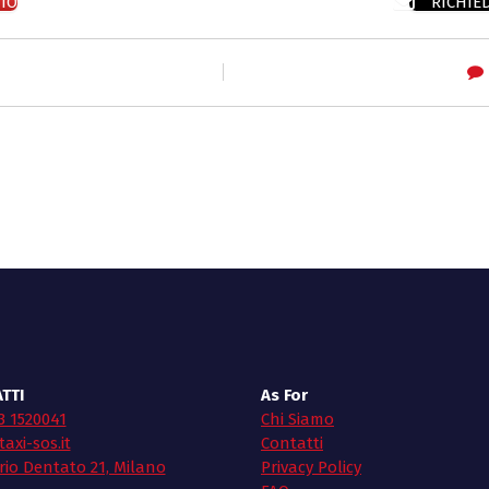
TO
RICHIE
TTI
As For
3 1520041
Chi Siamo
axi-sos.it
Contatti
rio Dentato 21, Milano
Privacy Policy