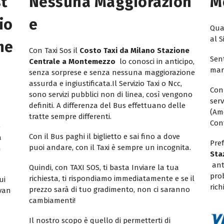
st
Nessuna Maggiorazion
M
io
E
Quan
al S
me
Con Taxi Sos il
Costo Taxi da Milano Stazione
Sent
Centrale a Montemezzo
lo conosci in anticipo,
mar
senza sorprese e senza nessuna maggiorazione
assurda e ingiustificata.Il Servizio Taxi o Ncc,
Con
sono servizi pubblici non di linea, così vengono
ser
definiti. A differenza del Bus effettuano delle
(Am
tratte sempre differenti.
Con
e
Con il Bus paghi il biglietto e sai fino a dove
a
Pref
puoi andare, con il Taxi è sempre un incognita.
n
Sta
ant
Quindi, con TAXI SOS, ti basta Inviare la tua
pro
richiesta, ti rispondiamo immediatamente e se il
ui
rich
prezzo sarà di tuo gradimento, non ci saranno
ivan
cambiamenti!
Il nostro scopo è quello di permetterti di