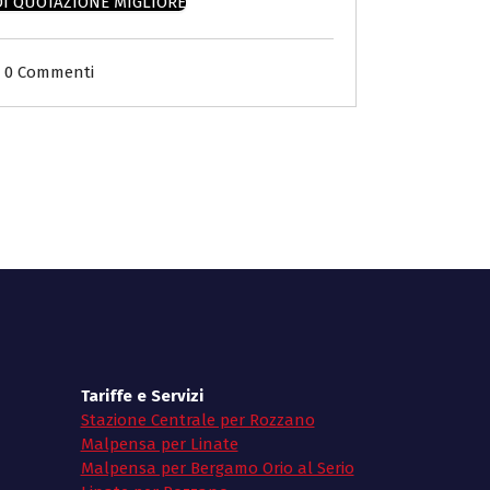
DI QUOTAZIONE MIGLIORE
0 Commenti
Tariffe e Servizi
Stazione Centrale per Rozzano
Malpensa per Linate
Malpensa per Bergamo Orio al Serio