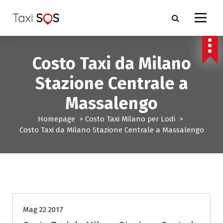
V
a
i
a
l
Costo Taxi da Milano
c
o
Stazione Centrale a
n
t
Massalengo
e
n
Homepage
>
Costo Taxi Milano per Lodi
>
u
Costo Taxi da Milano Stazione Centrale a Massalengo
t
o
Costo Taxi Milano per Lodi
Mag 22 2017