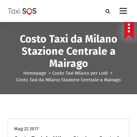
V
a
i
a
l
Costo Taxi da Milano
c
o
Stazione Centrale a
n
t
Mairago
e
n
Homepage
>
Costo Taxi Milano per Lodi
>
u
Costo Taxi da Milano Stazione Centrale a Mairago
t
o
Costo Taxi Milano per Lodi
Mag 22 2017