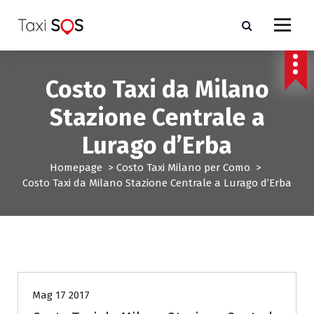
V
a
i
a
l
Costo Taxi da Milano
c
o
Stazione Centrale a
n
t
Lurago d’Erba
e
n
Homepage
>
Costo Taxi Milano per Como
>
u
Costo Taxi da Milano Stazione Centrale a Lurago d’Erba
t
o
Costo Taxi Milano per Como
Mag 17 2017