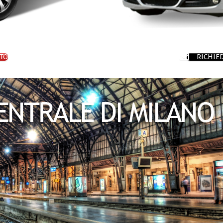
TO
RICHIE