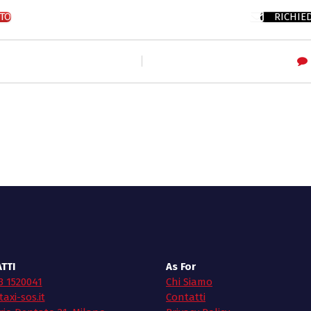
TO
RICHIE
TTI
As For
3 1520041
Chi Siamo
axi-sos.it
Contatti