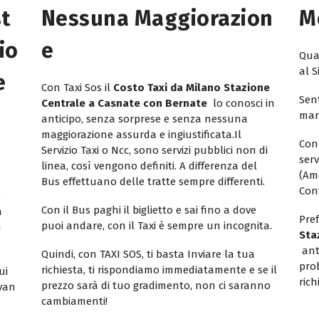
st
Nessuna Maggiorazion
M
io
E
Quan
al S
e
Con Taxi Sos il
Costo Taxi da Milano Stazione
Sent
Centrale a Casnate con Bernate
lo conosci in
mar
anticipo, senza sorprese e senza nessuna
maggiorazione assurda e ingiustificata.Il
Con
Servizio Taxi o Ncc, sono servizi pubblici non di
ser
linea, così vengono definiti. A differenza del
(Am
Bus effettuano delle tratte sempre differenti.
Con
e
Con il Bus paghi il biglietto e sai fino a dove
a
Pref
puoi andare, con il Taxi è sempre un incognita.
n
Sta
ant
Quindi, con TAXI SOS, ti basta Inviare la tua
pro
richiesta, ti rispondiamo immediatamente e se il
ui
rich
prezzo sarà di tuo gradimento, non ci saranno
ivan
cambiamenti!