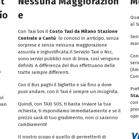
st
Nessuna Maggiorazion
M
io
E
Quan
al S
?
Con Taxi Sos il
Costo Taxi da Milano Stazione
Sent
Centrale a Cantù
lo conosci in anticipo, senza
mar
sorprese e senza nessuna maggiorazione
assurda e ingiustificata.Il Servizio Taxi o Ncc,
Con
sono servizi pubblici non di linea, così vengono
ser
e
definiti. A differenza del Bus effettuano delle
(Am
a
tratte sempre differenti.
Con
n
Con il Bus paghi il biglietto e sai fino a dove
Pref
puoi andare, con il Taxi è sempre un incognita.
Sta
ui
con
Quindi, con TAXI SOS, ti basta Inviare la tua
ivan
pren
richiesta, ti rispondiamo immediatamente e se il
ope
prezzo sarà di tuo gradimento, non ci saranno
cambiamenti!
Il nostro scopo è quello di permetterti di