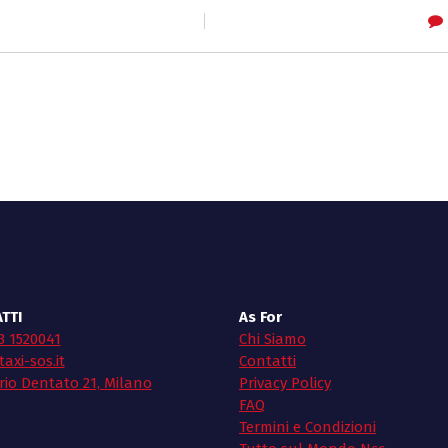
TTI
As For
3 1520041
Chi Siamo
axi-sos.it
Contatti
rio Dentato 21, Milano
Privacy Policy
FAQ
Termini e Condizioni