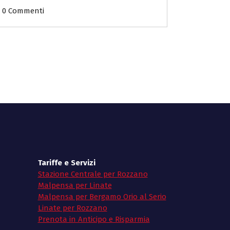
0 Commenti
Tariffe e Servizi
Stazione Centrale per Rozzano
Malpensa per Linate
Malpensa per Bergamo Orio al Serio
Linate per Rozzano
Prenota in Anticipo e Risparmia