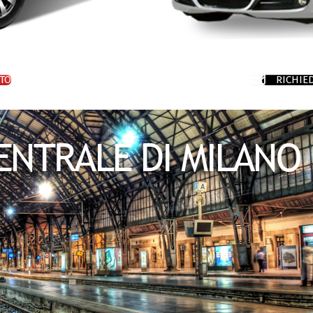
TO
RICHIE