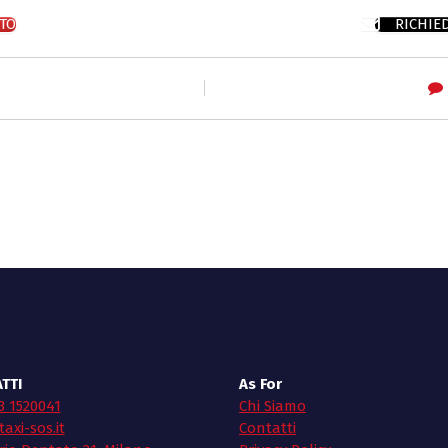
TO
RICHIE
TTI
As For
3 1520041
Chi Siamo
axi-sos.it
Contatti