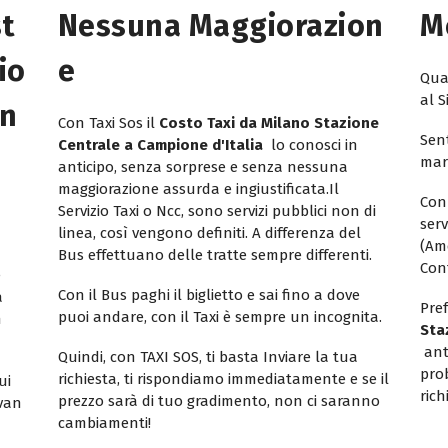
st
Nessuna Maggiorazion
M
io
E
Quan
al S
on
Con Taxi Sos il
Costo Taxi da Milano Stazione
Sent
Centrale a Campione d'Italia
lo conosci in
mar
anticipo, senza sorprese e senza nessuna
maggiorazione assurda e ingiustificata.Il
Con
Servizio Taxi o Ncc, sono servizi pubblici non di
ser
linea, così vengono definiti. A differenza del
(Am
Bus effettuano delle tratte sempre differenti.
Con
e
Con il Bus paghi il biglietto e sai fino a dove
a
Pref
puoi andare, con il Taxi è sempre un incognita.
n
Sta
ant
Quindi, con TAXI SOS, ti basta Inviare la tua
pro
richiesta, ti rispondiamo immediatamente e se il
ui
rich
prezzo sarà di tuo gradimento, non ci saranno
ivan
cambiamenti!