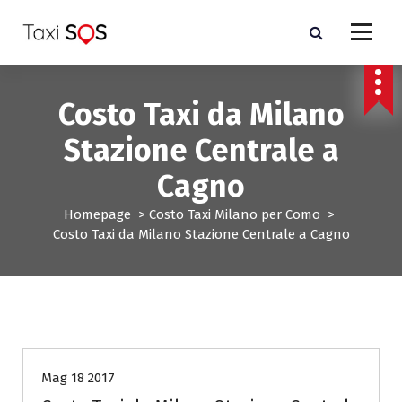
V
a
i
a
l
Costo Taxi da Milano
c
o
Stazione Centrale a
n
t
Cagno
e
n
Homepage
>
Costo Taxi Milano per Como
>
u
Costo Taxi da Milano Stazione Centrale a Cagno
t
o
Costo Taxi Milano per Como
Mag 18 2017