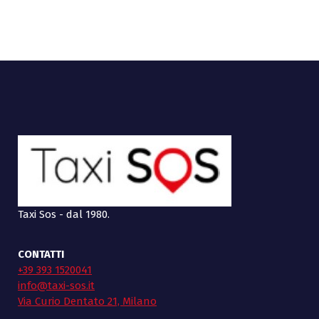
Taxi Sos - dal 1980.
CONTATTI
+39 393 1520041
info@taxi-sos.it
Via Curio Dentato 21, Milano