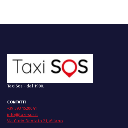
Taxi Sos - dal 1980.
CONTATTI
+39 393 1520041
info@taxi-sos.it
Via Curio Dentato 21, Milano