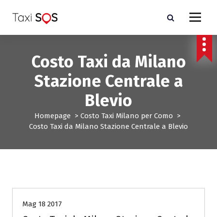
V
a
i
a
l
Costo Taxi da Milano
c
o
Stazione Centrale a
n
t
Blevio
e
n
Homepage
>
Costo Taxi Milano per Como
>
u
Costo Taxi da Milano Stazione Centrale a Blevio
t
o
Costo Taxi Milano per Como
Mag 18 2017