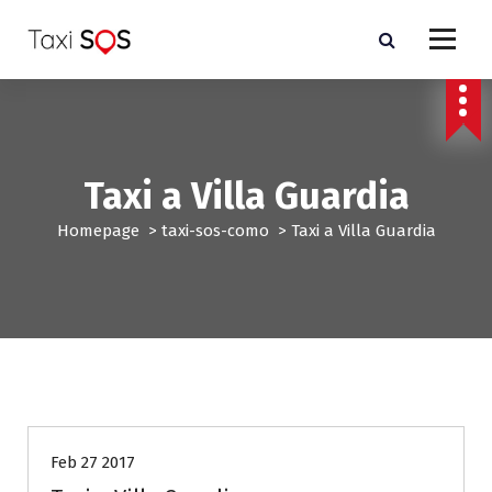
V
a
i
a
l
c
o
n
Taxi a Villa Guardia
t
e
Homepage
>
taxi-sos-como
>
Taxi a Villa Guardia
n
u
t
o
taxi-sos-como
Feb 27 2017