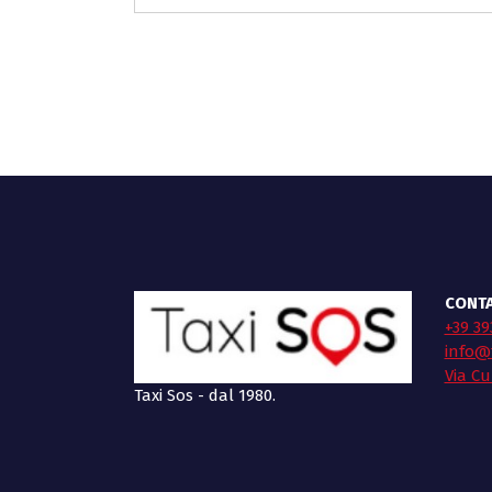
CONTA
+39 39
info@t
Via Cu
Taxi Sos - dal 1980.