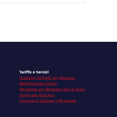
Tariffe e Servizi
Stazione Centrale per Rozzano
Malpensa per Linate
Malpensa per Bergamo Orio al Serio
Linate per Rozzano
Prenota in Anticipo e Risparmia