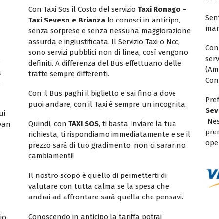
Con Taxi Sos il Costo del servizio
Taxi Ronago -
Sent
Taxi Seveso e Brianza
lo conosci in anticipo,
mar
senza sorprese e senza nessuna maggiorazione
assurda e ingiustificata. Il Servizio Taxi o Ncc,
Con
sono servizi pubblici non di linea, così vengono
ser
e
definiti. A differenza del Bus effettuano delle
(Am
a
tratte sempre differenti.
Con
n
Con il Bus paghi il biglietto e sai fino a dove
Pref
puoi andare, con il Taxi è sempre un incognita.
Sev
ui
Nes
Quindi, con
TAXI SOS
, ti basta Inviare la tua
ivan
pren
richiesta, ti rispondiamo immediatamente e se il
ope
prezzo sarà di tuo gradimento, non ci saranno
cambiamenti!
Il nostro scopo è quello di permetterti di
valutare con tutta calma se la spesa che
andrai ad affrontare sarà quella che pensavi.
Conoscendo in anticipo la tariffa potrai
io