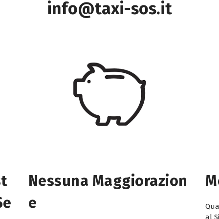
info@taxi-sos.it
st
Nessuna Maggiorazion
M
Se
E
Quan
al S