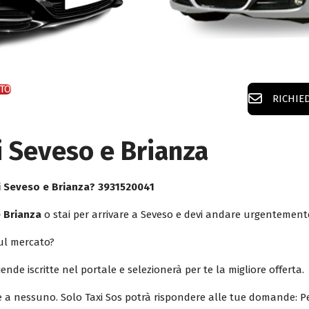
TO
RICHIE
i Seveso e Brianza
i Seveso e Brianza? 3931520041
e Brianza
o stai per arrivare a Seveso e devi andare urgentement
sul mercato?
iende iscritte nel portale e selezionerà per te la migliore offerta.
le a nessuno. Solo Taxi Sos potrà rispondere alle tue domande: Pe