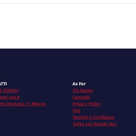
TTI
As For
3 1520041
Chi Siamo
axi-sos.it
Contatti
rio Dentato 21, Milano
Privacy Policy
FAQ
Termini e Condizioni
Tutto sul Mondo Ncc