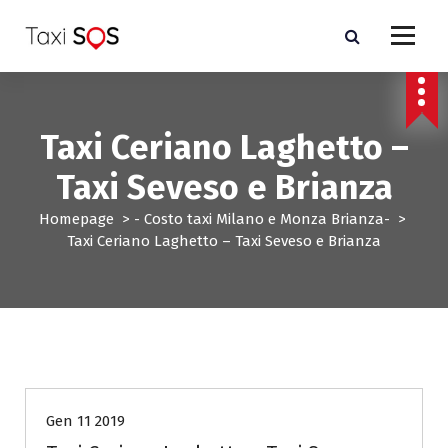
V
a
i
a
l
c
Taxi Ceriano Laghetto –
o
n
Taxi Seveso e Brianza
t
e
Homepage
>
- Costo taxi Milano e Monza Brianza-
>
n
Taxi Ceriano Laghetto – Taxi Seveso e Brianza
u
t
o
- Costo taxi Milano e Monza Brianza-
Gen 11 2019