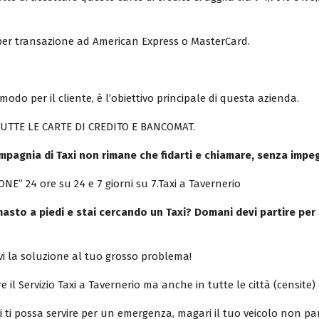
o per transazione ad American Express o MasterCard.
modo per il cliente, è l’obiettivo principale di questa azienda.
TUTTE LE CARTE DI CREDITO E BANCOMAT.
mpagnia di Taxi non rimane che fidarti e chiamare, senza impe
NE” 24 ore su 24 e 7 giorni su 7.Taxi a Tavernerio
masto a piedi e stai cercando un Taxi? Domani devi partire per
i la soluzione al tuo grosso problema!
e il Servizio Taxi a Tavernerio ma anche in tutte le città (censite) d
xi ti possa servire per un emergenza, magari il tuo veicolo non pa