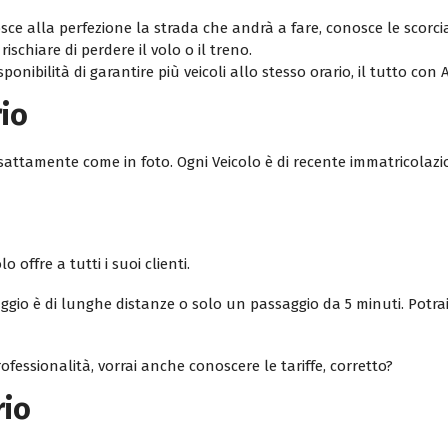
osce alla perfezione la strada che andrà a fare, conosce le scorci
ischiare di perdere il volo o il treno.
ponibilità di garantire più veicoli allo stesso orario, il tutto con
rio
esattamente come in foto. Ogni Veicolo è di recente immatricolazi
 offre a tutti i suoi clienti.
gio è di lunghe distanze o solo un passaggio da 5 minuti. Potrai
fessionalità, vorrai anche conoscere le tariffe, corretto?
rio