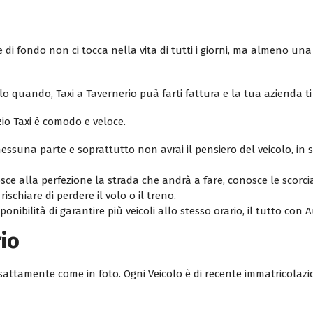
di fondo non ci tocca nella vita di tutti i giorni, ma almeno una 
o quando, Taxi a Tavernerio puà farti fattura e la tua azienda t
zio Taxi è comodo e veloce.
ssuna parte e soprattutto non avrai il pensiero del veicolo, in
osce alla perfezione la strada che andrà a fare, conosce le scorci
ischiare di perdere il volo o il treno.
onibilità di garantire più veicoli allo stesso orario, il tutto con 
rio
o esattamente come in foto. Ogni Veicolo è di recente immatricolaz