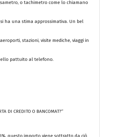
 tassametro, o tachimetro come lo chiamano
o si ha una stima approssimativa. Un bel
aeroporti, stazioni, visite mediche, viaggi in
ello pattuito al telefono.
 CARTA DI CREDITO O BANCOMAT?”
3,5%, questo importo viene sottratto da ciò