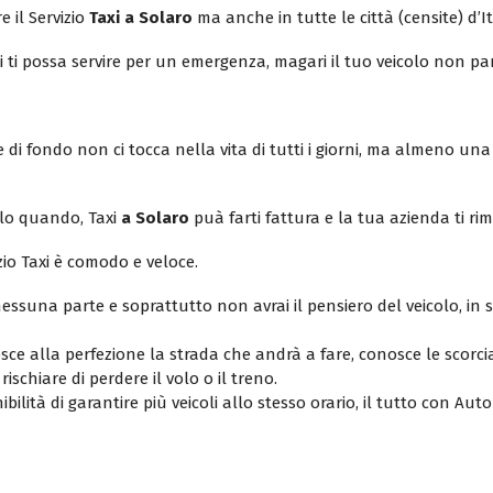
e il Servizio
Taxi a Solaro
ma anche in tutte le città (censite) d’It
xi ti possa servire per un emergenza, magari il tuo veicolo non pa
di fondo non ci tocca nella vita di tutti i giorni, ma almeno una 
olo quando, Taxi
a Solaro
puà farti fattura e la tua azienda ti ri
zio Taxi è comodo e veloce.
ssuna parte e soprattutto non avrai il pensiero del veicolo, in
osce alla perfezione la strada che andrà a fare, conosce le scorci
ischiare di perdere il volo o il treno.
bilità di garantire più veicoli allo stesso orario, il tutto con Auto