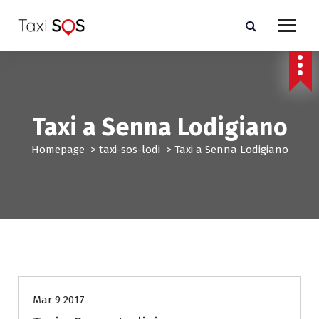
V
a
i
a
l
c
o
n
Taxi a Senna Lodigiano
t
e
Homepage
>
taxi-sos-lodi
>
Taxi a Senna Lodigiano
n
u
t
o
taxi-sos-lodi
Mar 9 2017