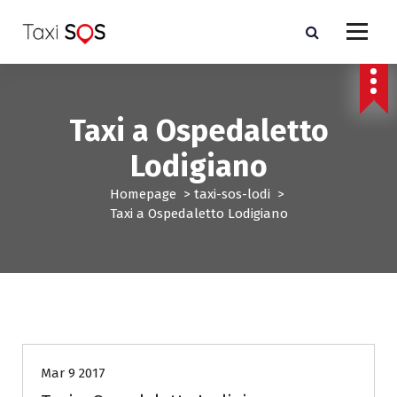
V
a
i
a
l
c
Taxi a Ospedaletto
o
n
Lodigiano
t
e
Homepage
>
taxi-sos-lodi
>
n
Taxi a Ospedaletto Lodigiano
u
t
o
taxi-sos-lodi
Mar 9 2017