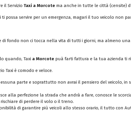
e il Servizio
Taxi a Morcote
ma anche in tutte le città (censite) d’
xi ti possa servire per un emergenza, magari il tuo veicolo non pa
di fondo non ci tocca nella vita di tutti i giorni, ma almeno una 
olo quando, Taxi
a Morcote
puà farti fattura e la tua azienda ti 
zio Taxi è comodo e veloce.
ssuna parte e soprattutto non avrai il pensiero del veicolo, in
osce alla perfezione la strada che andrà a fare, conosce le scorci
ischiare di perdere il volo o il treno.
nibilità di garantire più veicoli allo stesso orario, il tutto con Au