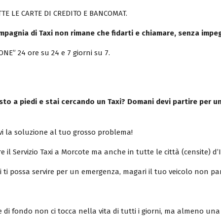
TE LE CARTE DI CREDITO E BANCOMAT.
mpagnia di Taxi non rimane che fidarti e chiamare, senza impe
NE” 24 ore su 24 e 7 giorni su 7.
to a piedi e stai cercando un Taxi? Domani devi partire per un
i la soluzione al tuo grosso problema!
e il Servizio Taxi a Morcote ma anche in tutte le città (censite) d’I
xi ti possa servire per un emergenza, magari il tuo veicolo non pa
di fondo non ci tocca nella vita di tutti i giorni, ma almeno una 