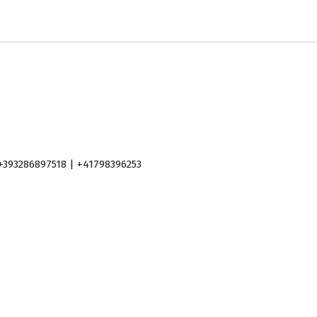
+393286897518 | +41798396253