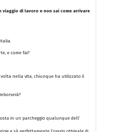
n viaggio di lavoro e non sai come arrivare
talia.
rte, e come fai?
volta nella vita, chiunque ha utilizzato il
rimborserà?
 sosta in un parcheggio qualunque dell’
atoie e sà perfettamente l’orario ottimale di