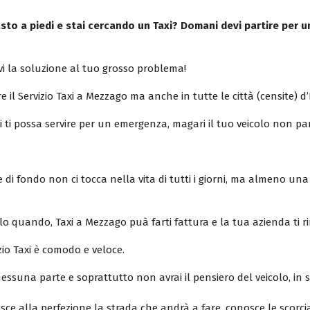
to a piedi e stai cercando un Taxi? Domani devi partire per u
i la soluzione al tuo grosso problema!
e il Servizio Taxi a Mezzago ma anche in tutte le città (censite) d’I
xi ti possa servire per un emergenza, magari il tuo veicolo non pa
di fondo non ci tocca nella vita di tutti i giorni, ma almeno una 
lo quando, Taxi a Mezzago puà farti fattura e la tua azienda ti 
zio Taxi è comodo e veloce.
ssuna parte e soprattutto non avrai il pensiero del veicolo, in
osce alla perfezione la strada che andrà a fare, conosce le scorci