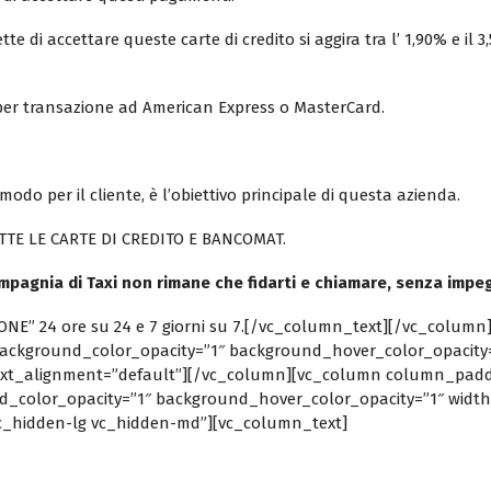
 di accettare queste carte di credito si aggira tra l’ 1,90% e il 
o per transazione ad American Express o MasterCard.
modo per il cliente, è l’obiettivo principale di questa azienda.
TTE LE CARTE DI CREDITO E BANCOMAT.
mpagnia di Taxi non rimane che fidarti e chiamare, senza impe
AZIONE” 24 ore su 24 e 7 giorni su 7.[/vc_column_text][/vc_col
ackground_color_opacity=”1″ background_hover_color_opacity=
ext_alignment=”default”][/vc_column][vc_column column_padd
_color_opacity=”1″ background_hover_color_opacity=”1″ width=
c_hidden-lg vc_hidden-md”][vc_column_text]