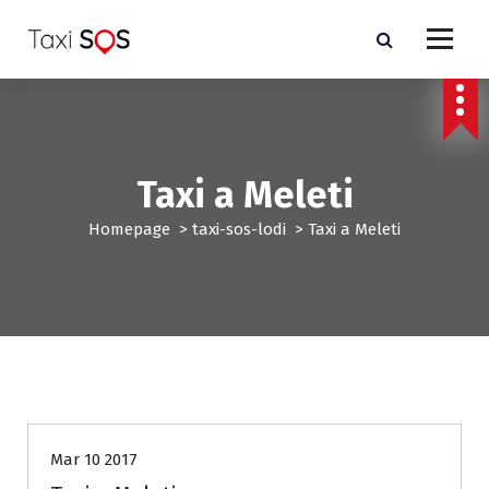
V
a
i
a
l
c
o
n
Taxi a Meleti
t
e
Homepage
>
taxi-sos-lodi
>
Taxi a Meleti
n
u
t
o
taxi-sos-lodi
Mar 10 2017