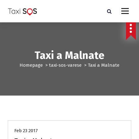
V
a
i
a
l
c
o
n
Taxi a Malnate
t
e
Homepage
>
taxi-sos-varese
>
Taxi a Malnate
n
u
t
o
taxi-sos-varese
Feb 23 2017