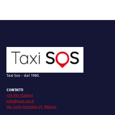
Taxi Sos - dal 1980.
CONTATTI
+39 393 1520041
info@taxi-sos.it
Via Curio Dentato 21, Milano