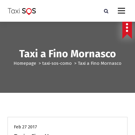
V
a
i
a
l
c
o
n
Taxi a Fino Mornasco
t
e
Homepage
>
taxi-sos-como
>
Taxi a Fino Mornasco
n
u
t
o
taxi-sos-como
Feb 27 2017