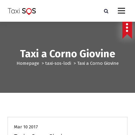
V
a
i
a
l
c
o
n
Taxi a Corno Giovine
t
e
Homepage
>
taxi-sos-lodi
>
Taxi a Corno Giovine
n
u
t
o
taxi-sos-lodi
Mar 10 2017