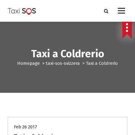
V
a
i
a
l
c
o
n
Taxi a Coldrerio
t
e
Homepage
>
taxi-sos-svizzera
>
Taxi a Coldrerio
n
u
t
o
taxi-sos-svizzera
Feb 26 2017