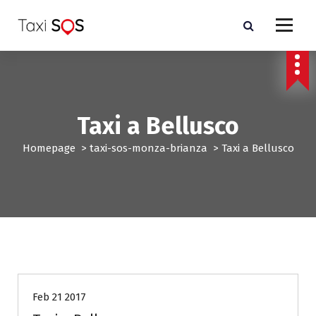
V
a
i
a
l
c
o
n
Taxi a Bellusco
t
e
Homepage
>
taxi-sos-monza-brianza
>
Taxi a Bellusco
n
u
t
o
taxi-sos-monza-brianza
Feb 21 2017