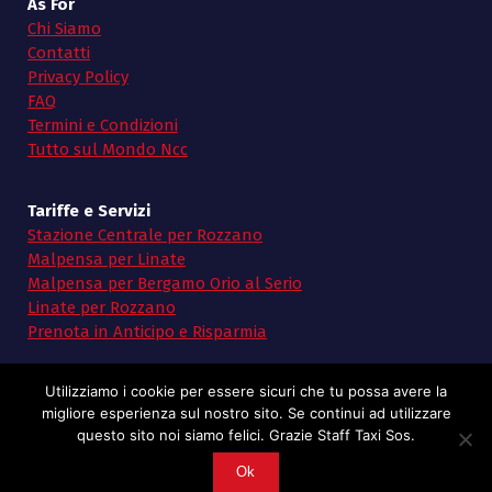
As For
Chi Siamo
Contatti
Privacy Policy
FAQ
Termini e Condizioni
Tutto sul Mondo Ncc
Tariffe e Servizi
Stazione Centrale per Rozzano
Malpensa per Linate
Malpensa per Bergamo Orio al Serio
Linate per Rozzano
Prenota in Anticipo e Risparmia
Utilizziamo i cookie per essere sicuri che tu possa avere la
migliore esperienza sul nostro sito. Se continui ad utilizzare
questo sito noi siamo felici. Grazie Staff Taxi Sos.
Copyright © 2026 Taxi SoS | Powered by Taxi Sos
Ok