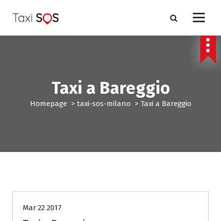
V
a
i
a
l
c
o
n
Taxi a Bareggio
t
e
Homepage
>
taxi-sos-milano
>
Taxi a Bareggio
n
u
t
o
taxi-sos-milano
Mar 22 2017