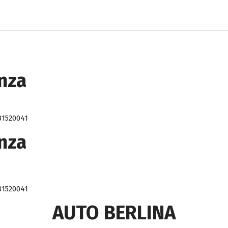
anza
31520041
anza
31520041
AUTO BERLINA