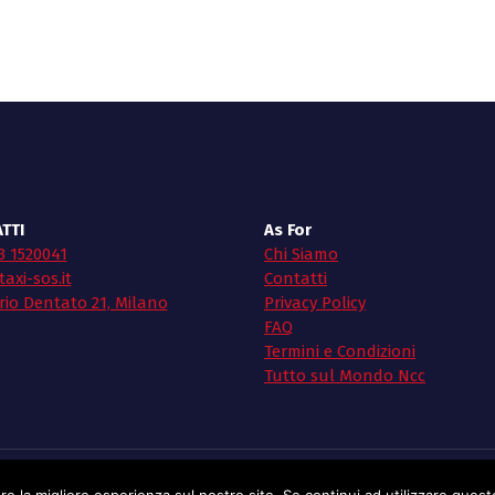
TTI
As For
3 1520041
Chi Siamo
axi-sos.it
Contatti
rio Dentato 21, Milano
Privacy Policy
FAQ
Termini e Condizioni
Tutto sul Mondo Ncc
Copyright © 2026 Taxi SoS | Powered by Taxi Sos
e la migliore esperienza sul nostro sito. Se continui ad utilizzare questo 