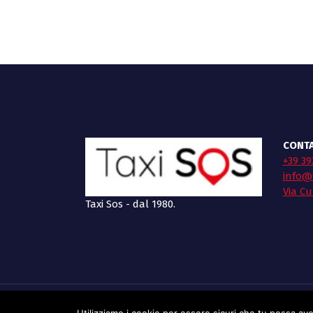
CONTA
+39 39
info@t
Via Cu
Taxi Sos - dal 1980.
Utilizziamo i cookie per essere sicuri che tu possa aver