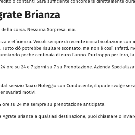
edito o contanti. Sarà sufficiente concordarsi direttamente dur
Agrate Brianza
o della corsa. Nessuna Sorpresa, mai.
anza e efficienza. Veicoli sempre di recente immatricolazione co
 Tutto ciò potrebbe risultare scontato, ma non è così. Infatti, mo
sparmiando poche centinaia di euro l’anno. Purtroppo per loro, l
 24 ore su 24 e 7 giorni su 7 su Prenotazione. Azienda Specializza
al servizio Taxi o Noleggio con Conducente, il quale svolge serviz
r svariati motivi.
i 24 ore su 24 ma sempre su prenotazione anticipata.
a Agrate Brianza a qualsiasi destinazione, puoi chiamare o inviar