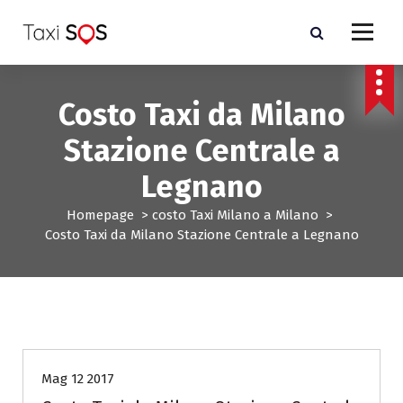
V
a
i
a
l
Costo Taxi da Milano
c
o
Stazione Centrale a
n
t
Legnano
e
n
Homepage
>
costo Taxi Milano a Milano
>
u
Costo Taxi da Milano Stazione Centrale a Legnano
t
o
costo Taxi Milano a Milano
Mag 12 2017