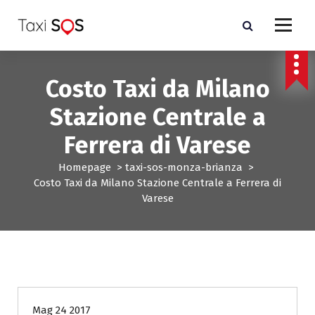
V
a
i
a
l
Costo Taxi da Milano
c
o
Stazione Centrale a
n
t
Ferrera di Varese
e
n
Homepage
>
taxi-sos-monza-brianza
>
u
Costo Taxi da Milano Stazione Centrale a Ferrera di
t
Varese
o
taxi-sos-monza-brianza
Mag 24 2017