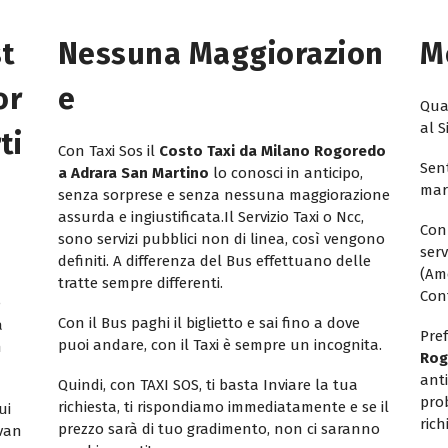
st
Nessuna Maggiorazion
M
or
E
Quan
al S
ti
Con Taxi Sos il
Costo Taxi da Milano Rogoredo
Sent
a Adrara San Martino
lo conosci in anticipo,
mar
senza sorprese e senza nessuna maggiorazione
assurda e ingiustificata.Il Servizio Taxi o Ncc,
Con
sono servizi pubblici non di linea, così vengono
ser
definiti. A differenza del Bus effettuano delle
(Am
tratte sempre differenti.
Con
e
Con il Bus paghi il biglietto e sai fino a dove
a
Pref
puoi andare, con il Taxi è sempre un incognita.
n
Rog
ant
Quindi, con TAXI SOS, ti basta Inviare la tua
pro
richiesta, ti rispondiamo immediatamente e se il
ui
rich
prezzo sarà di tuo gradimento, non ci saranno
ivan