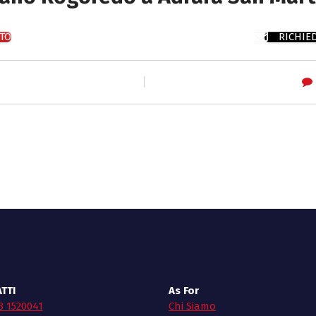
TO
RICHIE
TTI
As For
3 1520041
Chi Siamo