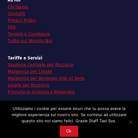
As For
Chi Siamo
Contatti
Privacy Policy
FAQ
Termini e Condizioni
Tutto sul Mondo Ncc
Tariffe e Servizi
Stazione Centrale per Rozzano
Malpensa per Linate
Malpensa per Bergamo Orio al Serio
Linate per Rozzano
Prenota in Anticipo e Risparmia
Utilizziamo i cookie per essere sicuri che tu possa avere la
migliore esperienza sul nostro sito. Se continui ad utilizzare
questo sito noi siamo felici. Grazie Staff Taxi Sos.
Copyright © 2026 Taxi SoS | Powered by Taxi Sos
Ok