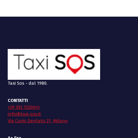
Taxi Sos - dal 1980.
CONTATTI
+39 393 1520041
info@taxi-sos.it
Via Curio Dentato 21, Milano