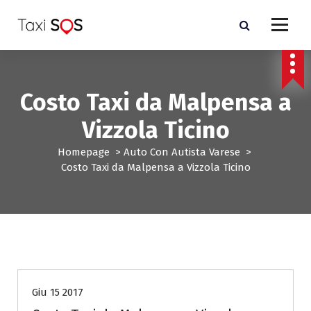
V
a
i
a
l
c
Costo Taxi da Malpensa a
o
n
Vizzola Ticino
t
e
Homepage
>
Auto Con Autista Varese
>
n
Costo Taxi da Malpensa a Vizzola Ticino
u
t
o
Auto Con Autista Varese
Giu 15 2017