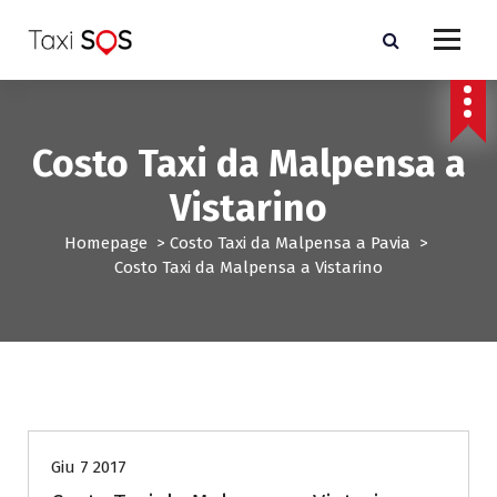
V
a
i
a
l
c
Costo Taxi da Malpensa a
o
n
Vistarino
t
e
Homepage
>
Costo Taxi da Malpensa a Pavia
>
n
Costo Taxi da Malpensa a Vistarino
u
t
o
Costo Taxi da Malpensa a Pavia
Giu 7 2017