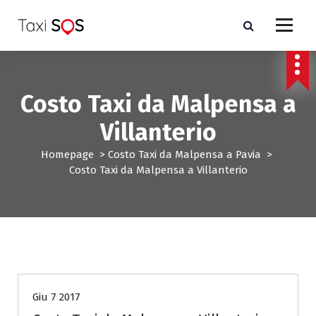
V
a
i
a
l
c
Costo Taxi da Malpensa a
o
n
Villanterio
t
e
Homepage
>
Costo Taxi da Malpensa a Pavia
>
n
Costo Taxi da Malpensa a Villanterio
u
t
o
Costo Taxi da Malpensa a Pavia
Giu 7 2017