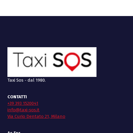
Taxi Sos - dal 1980.
CONTATTI
+39 393 1520041
info@taxi-sos.it
Via Curio Dentato 21, Milano