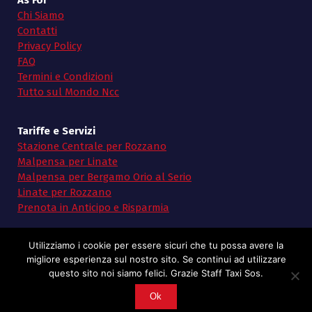
As For
Chi Siamo
Contatti
Privacy Policy
FAQ
Termini e Condizioni
Tutto sul Mondo Ncc
Tariffe e Servizi
Stazione Centrale per Rozzano
Malpensa per Linate
Malpensa per Bergamo Orio al Serio
Linate per Rozzano
Prenota in Anticipo e Risparmia
Utilizziamo i cookie per essere sicuri che tu possa avere la
migliore esperienza sul nostro sito. Se continui ad utilizzare
questo sito noi siamo felici. Grazie Staff Taxi Sos.
Copyright © 2026 Taxi SoS | Powered by Taxi Sos
Ok