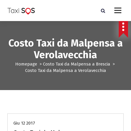
V
a
i
a
l
c
Costo Taxi da Malpensa a
o
n
Verolavecchia
t
e
Homepage
>
Costo Taxi da Malpensa a Brescia
>
n
Costo Taxi da Malpensa a Verolavecchia
u
t
o
Costo Taxi da Malpensa a Brescia
Giu 12 2017