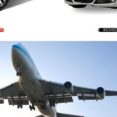
TO
RICHIE