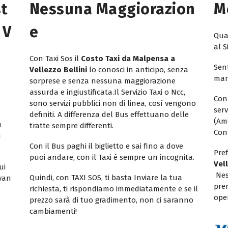
st
Nessuna Maggiorazion
M
 V
E
Quan
al S
Con Taxi Sos il
Costo Taxi da Malpensa a
Sent
Vellezzo Bellini
lo conosci in anticipo, senza
mar
sorprese e senza nessuna maggiorazione
assurda e ingiustificata.Il Servizio Taxi o Ncc,
Con
sono servizi pubblici non di linea, così vengono
ser
e
definiti. A differenza del Bus effettuano delle
(Am
a
tratte sempre differenti.
Con
n
Con il Bus paghi il biglietto e sai fino a dove
Pref
puoi andare, con il Taxi è sempre un incognita.
Vel
ui
Nes
Quindi, con TAXI SOS, ti basta Inviare la tua
ivan
pren
richiesta, ti rispondiamo immediatamente e se il
oper
prezzo sarà di tuo gradimento, non ci saranno
cambiamenti!