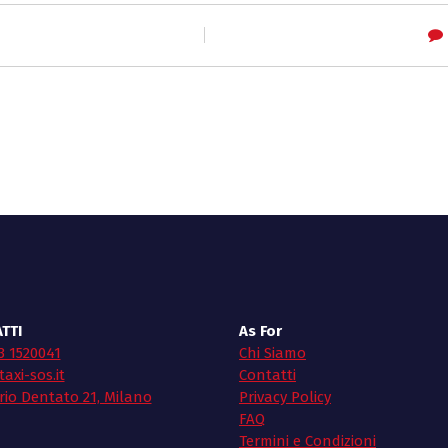
TTI
As For
3 1520041
Chi Siamo
axi-sos.it
Contatti
rio Dentato 21, Milano
Privacy Policy
FAQ
Termini e Condizioni