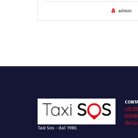
admin
CONTA
+39 39
info@t
Via Cu
Taxi Sos - dal 1980.