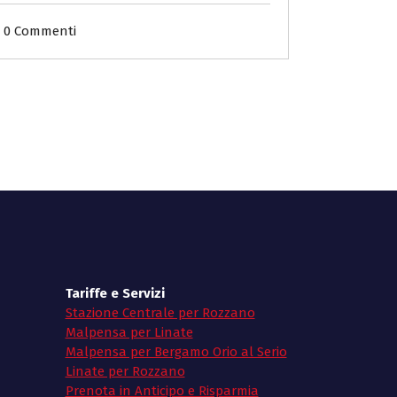
0 Commenti
Tariffe e Servizi
Stazione Centrale per Rozzano
Malpensa per Linate
Malpensa per Bergamo Orio al Serio
Linate per Rozzano
Prenota in Anticipo e Risparmia