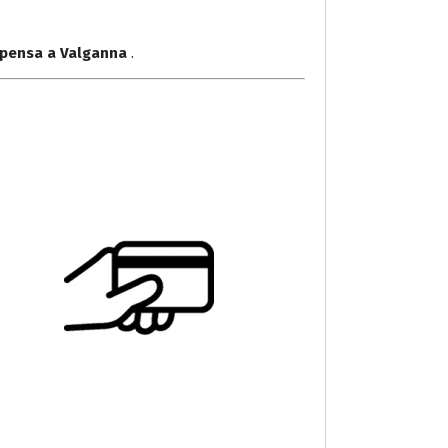
lpensa a Valganna
.