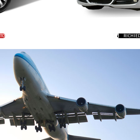
TO
RICHIE