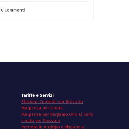
0 Commenti
Tariffe e Servizi
Stazione Centrale per Rozzano
Malpensa per Linate
Malpensa per Bergamo Orio al Serio
Linate per Rozzano
Prenota in Anticipo e Risparmia