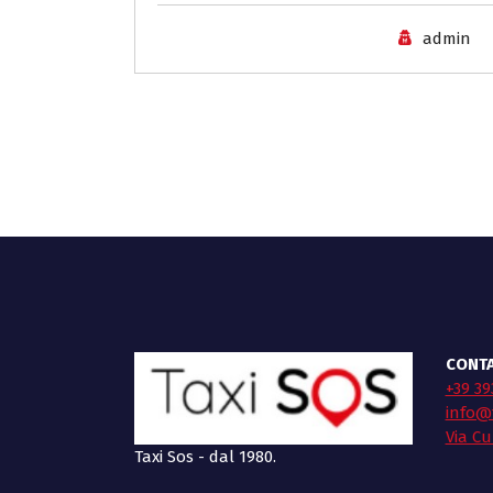
admin
CONTA
+39 39
info@t
Via Cu
Taxi Sos - dal 1980.