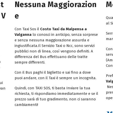
st
Nessuna Maggiorazion
M
 V
E
Quan
al S
Con Taxi Sos il
Costo Taxi da Malpensa a
Sent
Valganna
lo conosci in anticipo, senza sorprese
mar
e senza nessuna maggiorazione assurda e
ingiustificata.Il Servizio Taxi o Ncc, sono servizi
Con
pubblici non di linea, così vengono definiti. A
ser
e
differenza del Bus effettuano delle tratte
(Am
a
sempre differenti.
Con
n
Con il Bus paghi il biglietto e sai fino a dove
Pref
puoi andare, con il Taxi è sempre un incognita.
Val
ui
Nes
Quindi, con TAXI SOS, ti basta Inviare la tua
ivan
pren
richiesta, ti rispondiamo immediatamente e se il
oper
prezzo sarà di tuo gradimento, non ci saranno
cambiamenti!