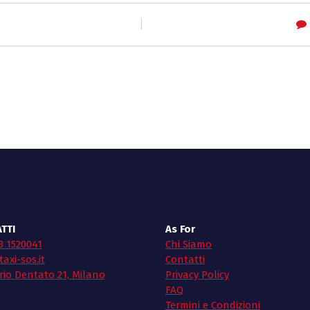
TTI
As For
3 1520041
Chi Siamo
axi-sos.it
Contatti
rio Dentato 21, Milano
Privacy Policy
FAQ
Termini e Condizioni