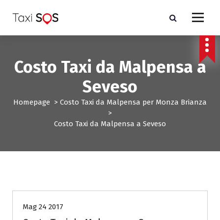
V
a
i
a
l
c
Costo Taxi da Malpensa a
o
n
Seveso
t
e
Homepage
>
Costo Taxi da Malpensa per Monza Brianza
n
>
u
Costo Taxi da Malpensa a Seveso
t
o
Costo Taxi da Malpensa per Monza Brianza
Mag 24 2017