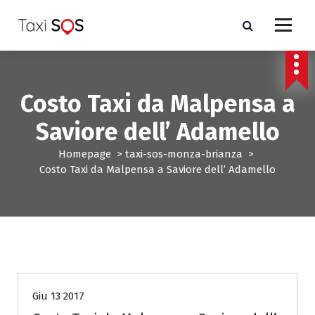
V
a
i
a
l
c
Costo Taxi da Malpensa a
o
n
Saviore dell’ Adamello
t
e
Homepage
>
taxi-sos-monza-brianza
>
n
Costo Taxi da Malpensa a Saviore dell’ Adamello
u
t
o
taxi-sos-monza-brianza
Giu 13 2017