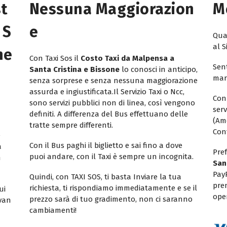
st
Nessuna Maggiorazion
M
 S
E
Quan
al S
ne
Con Taxi Sos il
Costo Taxi da Malpensa a
Sent
Santa Cristina e Bissone
lo conosci in anticipo,
mar
senza sorprese e senza nessuna maggiorazione
assurda e ingiustificata.Il Servizio Taxi o Ncc,
Con
sono servizi pubblici non di linea, così vengono
ser
definiti. A differenza del Bus effettuano delle
(Am
tratte sempre differenti.
Con
e
Con il Bus paghi il biglietto e sai fino a dove
a
Pref
puoi andare, con il Taxi è sempre un incognita.
n
San
Pay
Quindi, con TAXI SOS, ti basta Inviare la tua
pren
richiesta, ti rispondiamo immediatamente e se il
ui
oper
prezzo sarà di tuo gradimento, non ci saranno
ivan
cambiamenti!