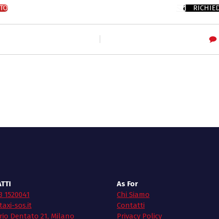
TO
RICHIE
TTI
As For
3 1520041
Chi Siamo
axi-sos.it
Contatti
rio Dentato 21, Milano
Privacy Policy