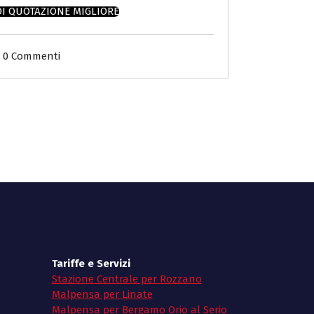
DI QUOTAZIONE MIGLIORE
0 Commenti
Tariffe e Servizi
Stazione Centrale per Rozzano
Malpensa per Linate
Malpensa per Bergamo Orio al Serio