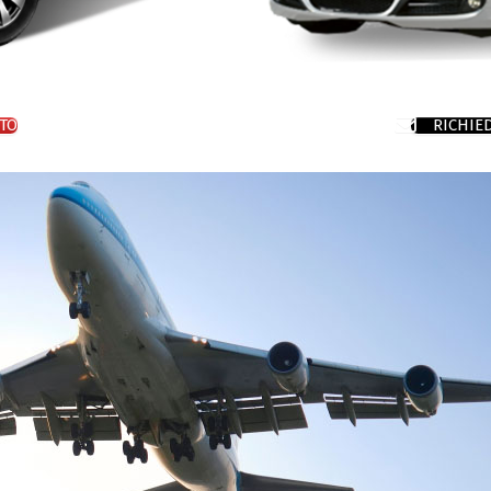
TO
RICHIE