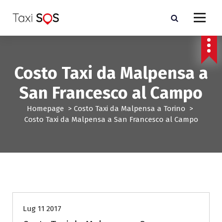
V
a
i
a
l
c
Costo Taxi da Malpensa a
o
n
San Francesco al Campo
t
e
Homepage
>
Costo Taxi da Malpensa a Torino
>
n
Costo Taxi da Malpensa a San Francesco al Campo
u
t
o
Costo Taxi da Malpensa a Torino
Lug 11 2017