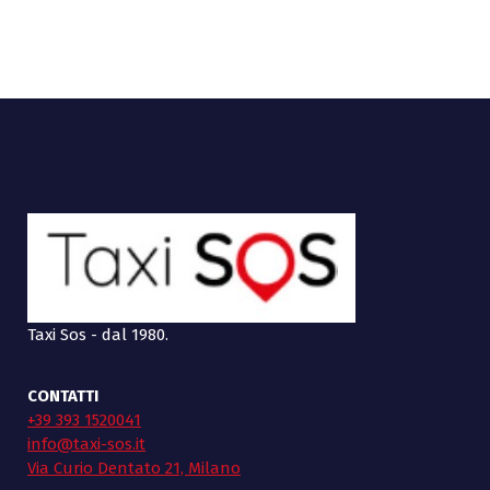
Taxi Sos - dal 1980.
CONTATTI
+39 393 1520041
info@taxi-sos.it
Via Curio Dentato 21, Milano