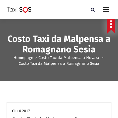
V
a
i
a
l
c
Costo Taxi da Malpensa a
o
n
Romagnano Sesia
t
e
Homepage
>
Costo Taxi da Malpensa a Novara
>
n
Costo Taxi da Malpensa a Romagnano Sesia
u
t
o
Costo Taxi da Malpensa a Novara
Giu 6 2017