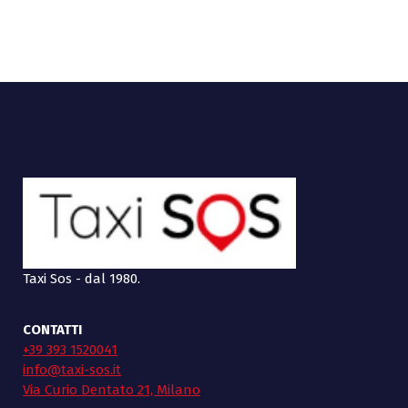
Taxi Sos - dal 1980.
CONTATTI
+39 393 1520041
info@taxi-sos.it
Via Curio Dentato 21, Milano