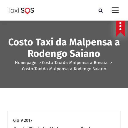
V
a
i
a
l
c
Costo Taxi da Malpensa a
o
n
Rodengo Saiano
t
e
Homepage
>
Costo Taxi da Malpensa a Brescia
>
n
Costo Taxi da Malpensa a Rodengo Saiano
u
t
o
Costo Taxi da Malpensa a Brescia
Giu 9 2017