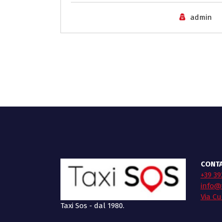
admin
CONTA
+39 39
info@t
Via Cu
Taxi Sos - dal 1980.