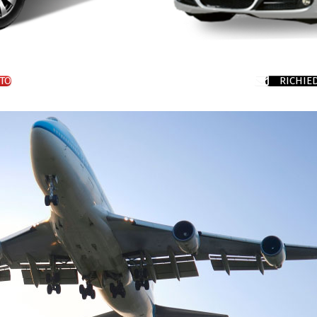
TO
RICHIE