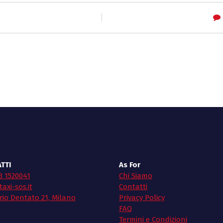
TTI
As For
3 1520041
Chi Siamo
axi-sos.it
Contatti
rio Dentato 21, Milano
Privacy Policy
FAQ
Termini e Condizioni