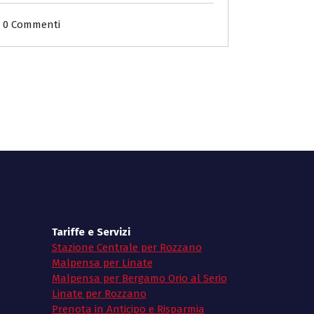
0 Commenti
Tariffe e Servizi
Stazione Centrale per Rozzano
Malpensa per Linate
Malpensa per Bergamo Orio al Serio
Linate per Rozzano
Prenota in Anticipo e Risparmia