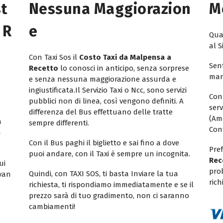
st
Nessuna Maggiorazion
M
 R
E
Quan
al S
Con Taxi Sos il
Costo Taxi da Malpensa a
Sent
Recetto
lo conosci in anticipo, senza sorprese
mar
e senza nessuna maggiorazione assurda e
ingiustificata.Il Servizio Taxi o Ncc, sono servizi
Con
pubblici non di linea, così vengono definiti. A
ser
e
differenza del Bus effettuano delle tratte
(Am
a
sempre differenti.
Con
n
Con il Bus paghi il biglietto e sai fino a dove
Pref
puoi andare, con il Taxi è sempre un incognita.
Rec
ui
pro
Quindi, con TAXI SOS, ti basta Inviare la tua
ivan
rich
richiesta, ti rispondiamo immediatamente e se il
prezzo sarà di tuo gradimento, non ci saranno
cambiamenti!