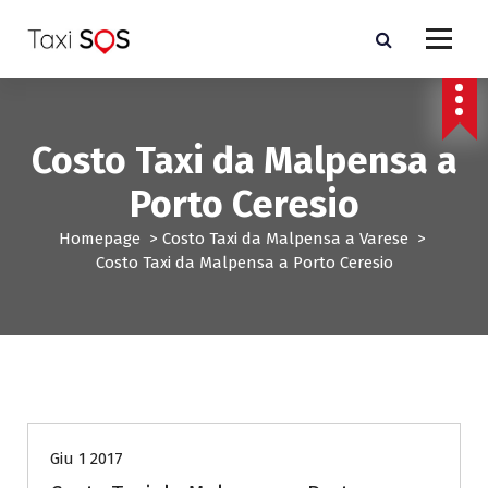
V
a
i
a
l
c
Costo Taxi da Malpensa a
o
n
Porto Ceresio
t
e
Homepage
>
Costo Taxi da Malpensa a Varese
>
n
Costo Taxi da Malpensa a Porto Ceresio
u
t
o
Costo Taxi da Malpensa a Varese
Giu 1 2017