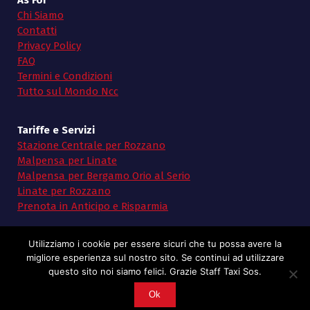
As For
Chi Siamo
Contatti
Privacy Policy
FAQ
Termini e Condizioni
Tutto sul Mondo Ncc
Tariffe e Servizi
Stazione Centrale per Rozzano
Malpensa per Linate
Malpensa per Bergamo Orio al Serio
Linate per Rozzano
Prenota in Anticipo e Risparmia
Utilizziamo i cookie per essere sicuri che tu possa avere la
migliore esperienza sul nostro sito. Se continui ad utilizzare
questo sito noi siamo felici. Grazie Staff Taxi Sos.
Copyright © 2026 Taxi SoS | Powered by Taxi Sos
Ok