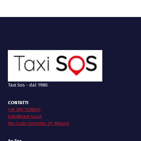
Taxi Sos - dal 1980.
CONTATTI
+39 393 1520041
info@taxi-sos.it
Via Curio Dentato 21, Milano