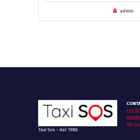
admin
CONTA
+39 39
info@t
Via Cu
Taxi Sos - dal 1980.