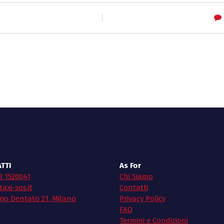
TTI
As For
3 1520041
Chi Siamo
axi-sos.it
Contatti
rio Dentato 21, Milano
Privacy Policy
FAQ
Termini e Condizioni