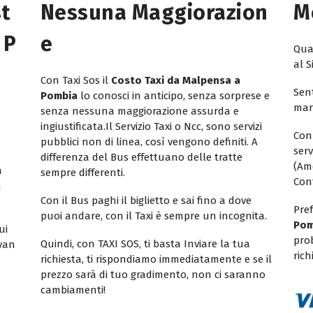
st
Nessuna Maggiorazion
M
 P
E
Quan
al S
Con Taxi Sos il
Costo Taxi da Malpensa a
Sent
Pombia
lo conosci in anticipo, senza sorprese e
mar
senza nessuna maggiorazione assurda e
ingiustificata.Il Servizio Taxi o Ncc, sono servizi
Con
pubblici non di linea, così vengono definiti. A
ser
e
differenza del Bus effettuano delle tratte
(Am
a
sempre differenti.
Con
n
Con il Bus paghi il biglietto e sai fino a dove
Pref
puoi andare, con il Taxi è sempre un incognita.
Pom
ui
pro
Quindi, con TAXI SOS, ti basta Inviare la tua
ivan
rich
richiesta, ti rispondiamo immediatamente e se il
prezzo sarà di tuo gradimento, non ci saranno
cambiamenti!