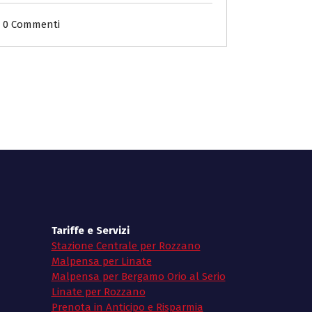
0 Commenti
Tariffe e Servizi
Stazione Centrale per Rozzano
Malpensa per Linate
Malpensa per Bergamo Orio al Serio
Linate per Rozzano
Prenota in Anticipo e Risparmia