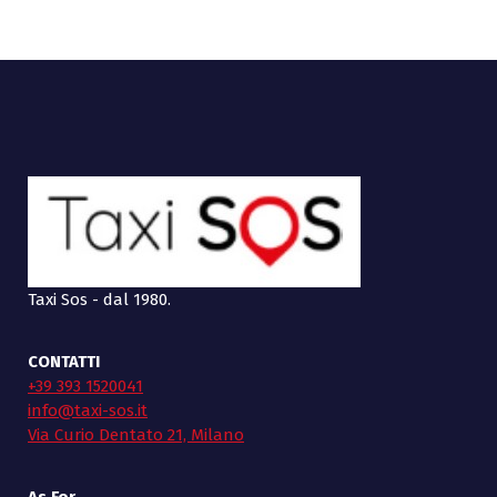
Taxi Sos - dal 1980.
CONTATTI
+39 393 1520041
info@taxi-sos.it
Via Curio Dentato 21, Milano