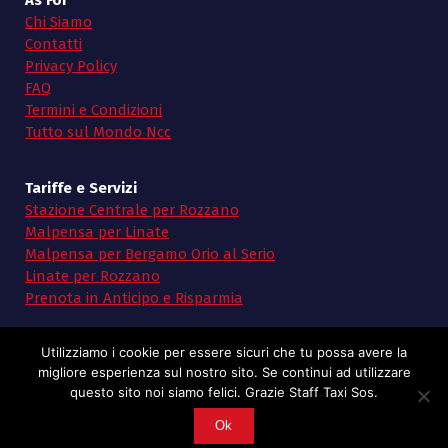
As For
Chi Siamo
Contatti
Privacy Policy
FAQ
Termini e Condizioni
Tutto sul Mondo Ncc
Tariffe e Servizi
Stazione Centrale per Rozzano
Malpensa per Linate
Malpensa per Bergamo Orio al Serio
Linate per Rozzano
Prenota in Anticipo e Risparmia
Utilizziamo i cookie per essere sicuri che tu possa avere la
migliore esperienza sul nostro sito. Se continui ad utilizzare
questo sito noi siamo felici. Grazie Staff Taxi Sos.
Copyright © 2026 Taxi SoS | Powered by Taxi Sos
Ok