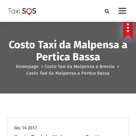
V
a
i
a
l
c
Costo Taxi da Malpensa a
o
n
Pertica Bassa
t
e
Homepage
>
Costo Taxi da Malpensa a Brescia
>
n
Costo Taxi da Malpensa a Pertica Bassa
u
t
o
Costo Taxi da Malpensa a Brescia
Giu 14 2017