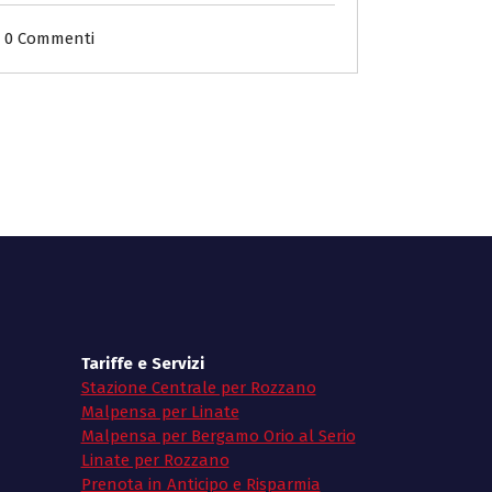
0 Commenti
Tariffe e Servizi
Stazione Centrale per Rozzano
Malpensa per Linate
Malpensa per Bergamo Orio al Serio
Linate per Rozzano
Prenota in Anticipo e Risparmia