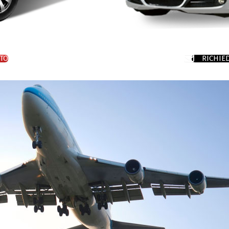
TO
RICHIE