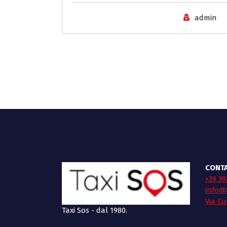
admin
CONTA
+39 39
info@t
Via Cu
Taxi Sos - dal 1980.