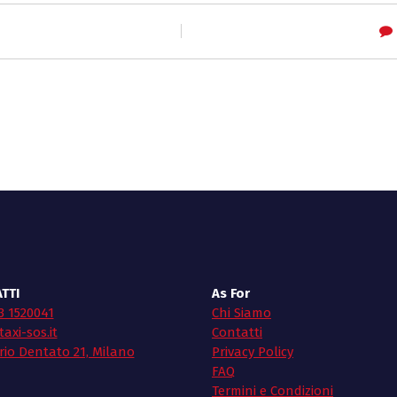
TTI
As For
3 1520041
Chi Siamo
axi-sos.it
Contatti
rio Dentato 21, Milano
Privacy Policy
FAQ
Termini e Condizioni