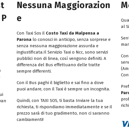
st
Nessuna Maggiorazion
M
 P
E
Quan
al S
Con Taxi Sos il
Costo Taxi da Malpensa a
Sent
Parona
lo conosci in anticipo, senza sorprese e
mar
senza nessuna maggiorazione assurda e
ingiustificata.Il Servizio Taxi o Ncc, sono servizi
Con
pubblici non di linea, così vengono definiti. A
ser
e
differenza del Bus effettuano delle tratte
(Am
a
sempre differenti.
Con
n
Con il Bus paghi il biglietto e sai fino a dove
Pref
puoi andare, con il Taxi è sempre un incognita.
Par
ui
pro
Quindi, con TAXI SOS, ti basta Inviare la tua
ivan
rich
richiesta, ti rispondiamo immediatamente e se il
prezzo sarà di tuo gradimento, non ci saranno
cambiamenti!