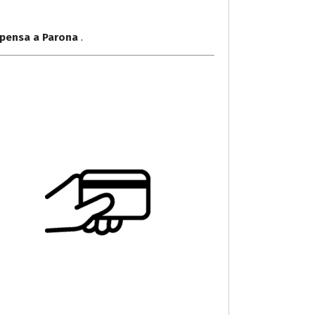
lpensa a Parona
.