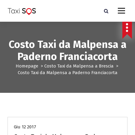
V
a
i
a
l
c
Costo Taxi da Malpensa a
o
n
Paderno Franciacorta
t
e
Homepage
>
Costo Taxi da Malpensa a Brescia
>
n
Costo Taxi da Malpensa a Paderno Franciacorta
u
t
o
Costo Taxi da Malpensa a Brescia
Giu 12 2017