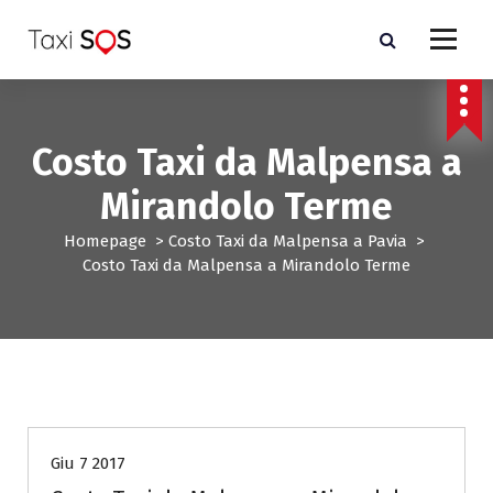
V
a
i
a
l
c
Costo Taxi da Malpensa a
o
n
Mirandolo Terme
t
e
Homepage
>
Costo Taxi da Malpensa a Pavia
>
n
Costo Taxi da Malpensa a Mirandolo Terme
u
t
o
Costo Taxi da Malpensa a Pavia
Giu 7 2017