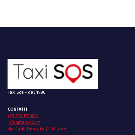
Taxi Sos - dal 1980.
CONTATTI
+39 393 1520041
info@taxi-sos.it
Via Curio Dentato 21, Milano