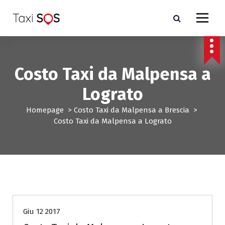
V
a
i
a
l
c
Costo Taxi da Malpensa a
o
n
Lograto
t
e
Homepage
>
Costo Taxi da Malpensa a Brescia
>
n
Costo Taxi da Malpensa a Lograto
u
t
o
Costo Taxi da Malpensa a Brescia
Giu 12 2017